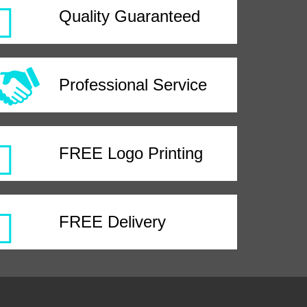
Quality Guaranteed
Professional Service
FREE Logo Printing
FREE Delivery