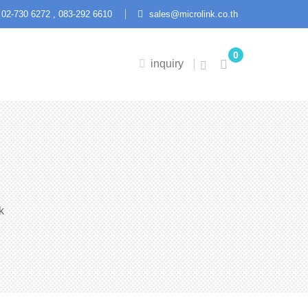
02-730 6272 ,
083-292 6610
sales@microlink.co.th
0
inquiry
k