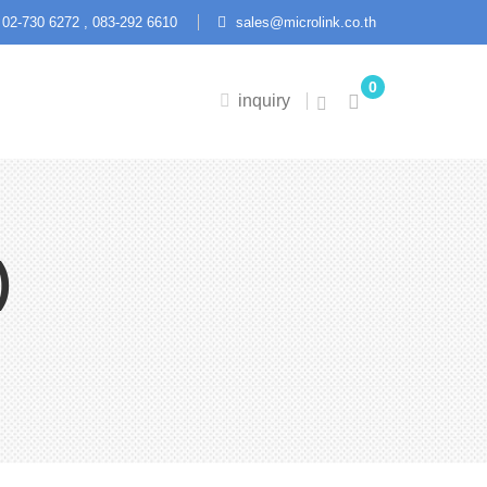
02-730 6272 ,
083-292 6610
sales@microlink.co.th
0
inquiry
)