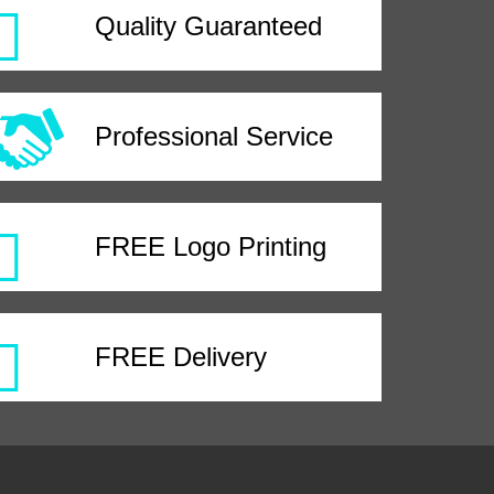
Quality Guaranteed
Professional Service
FREE Logo Printing
FREE Delivery