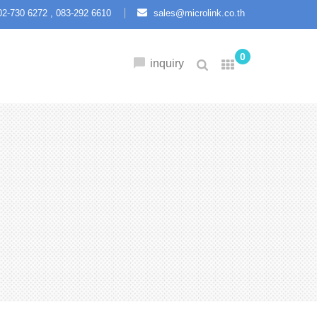
2-730 6272 ,
083-292 6610
sales@microlink.co.th
0
inquiry