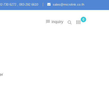
2-730 6272 ,
083-292 6610
sales@microlink.co.th
0
inquiry
er